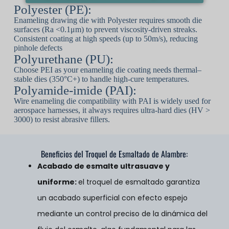
Polyester (PE):
Enameling drawing die with Polyester requires smooth die
surfaces (Ra <0.1μm) to prevent viscosity-driven streaks.
Consistent coating at high speeds (up to 50m/s), reducing
pinhole defects
Polyurethane (PU):
Choose PEI as your enameling die coating needs thermal–
stable dies (350°C+) to handle high-cure temperatures.
Polyamide-imide (PAI):
Wire enameling die compatibility with PAI is widely used for
aerospace harnesses, it always requires ultra-hard dies (HV >
3000) to resist abrasive fillers.
Beneficios del Troquel de Esmaltado de Alambre:
Acabado de esmalte ultrasuave y
uniforme
:
el troquel de esmaltado garantiza
un acabado superficial con efecto espejo
mediante un control preciso de la dinámica del