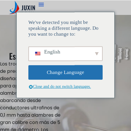
We've detected you might be
speaking a different language. Do
you want to change to:
Troquel De
English
Esmaltado PCD
Los troqueles de esmaltado
de precisión de Juxin están
Change Language
diseñados exclusivamente
para aplicaciones con
Close and do not switch languages.
alambre redondo,
abarcando desde
conductores ultrafinos de
0,1 mm hasta alambres de
gran calibre con más de 5
mm de diámetro. Los