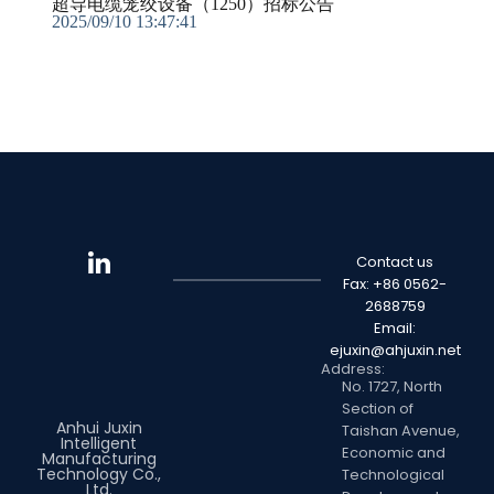
超导电缆笼绞设备（1250）招标公告
2025/09/10 13:47:41
Contact us
Fax: +86 0562-
2688759
Email:
ejuxin@ahjuxin.net
Address:
No. 1727, North
Section of
Anhui Juxin
Taishan Avenue,
Intelligent
Economic and
Manufacturing
Technology Co.,
Technological
Ltd.